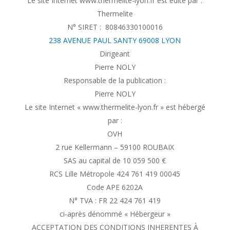
Le site Internet www.thermelite-lyon.fr est édité par :
Thermelite
N° SIRET : 80846330100016
238 AVENUE PAUL SANTY 69008 LYON
Dirigeant
Pierre NOLY
Responsable de la publication :
Pierre NOLY
Le site Internet « www.thermelite-lyon.fr » est hébergé
par :
OVH
2 rue Kellermann – 59100 ROUBAIX
SAS au capital de 10 059 500 €
RCS Lille Métropole 424 761 419 00045
Code APE 6202A
N° TVA : FR 22 424 761 419
ci-après dénommé « Hébergeur »
ACCEPTATION DES CONDITIONS INHERENTES À