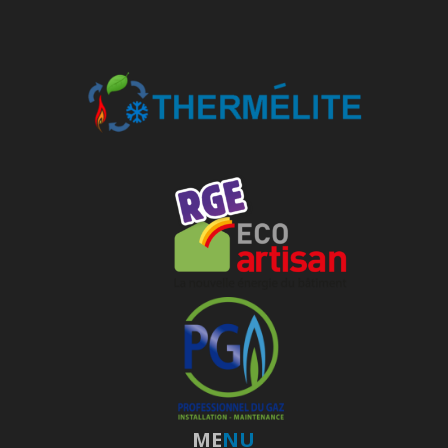
--------------
ME
NU