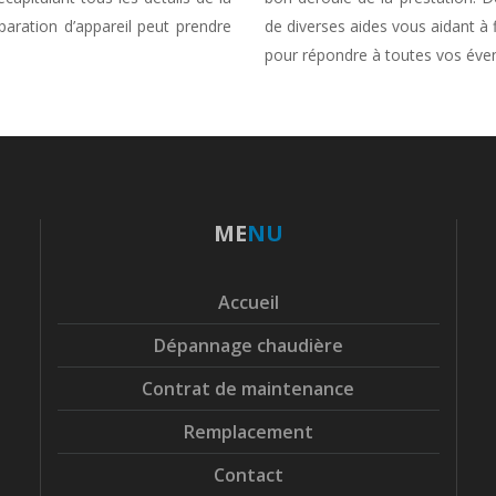
paration d’appareil peut prendre
de diverses aides vous aidant à 
pour répondre à toutes vos éven
ME
NU
Accueil
Dépannage chaudière
Contrat de maintenance
Remplacement
Contact