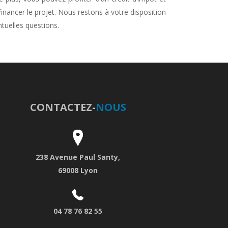
financer le projet. Nous restons à votre disposition
tuelles questions.
Remplacement chaudière Lyon
CONTACTEZ-
NOUS
238 Avenue Paul Santy,
69008 Lyon
04 78 76 82 55