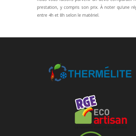
prestation, y compris son prix. À noter qu’une ré
entre 4h et 8h selon le matériel.
--------------