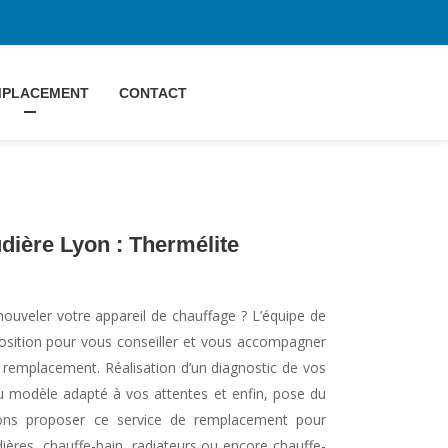
MPLACEMENT
CONTACT
ière Lyon : Thermélite
uveler votre appareil de chauffage ? L’équipe de
position pour vous conseiller et vous accompagner
 remplacement. Réalisation d’un diagnostic de vos
du modèle adapté à vos attentes et enfin, pose du
ons proposer ce service de remplacement pour
dières, chauffe-bain, radiateurs ou encore chauffe-